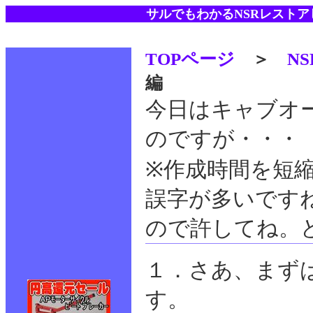
サルでもわかるNSRレスト
TOPページ
＞
N
編
今日はキャブオ
のですが・・・
※作成時間を短
誤字が多いです
ので許してね。
１．さあ、まず
す。