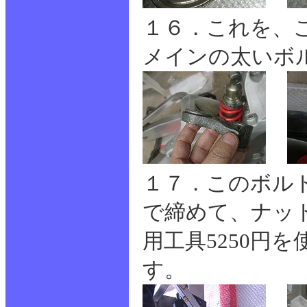
１６．これを、
メインの太いボ
１７．このボルト
で締めて、ナット
用工具5250円を
す。