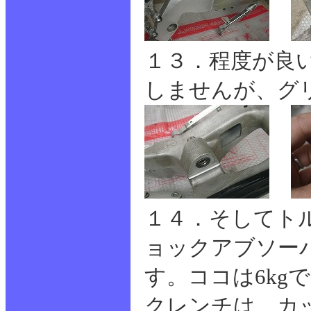
１３．程度が良
しませんが、グ
１４．そしてト
ョックアブソー
す。ココは6kg
クレンチは、カ