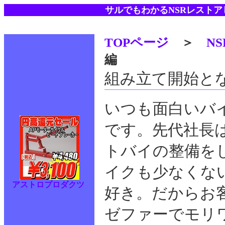
サルでもわかるNSRレスト
TOPページ
＞
N
編
組み立て開始と
いつも面白いバ
です。先代社長
トバイの整備を
イクも少なくな
アストロプロダクツ
好き。だからお
ゼファーでモリ