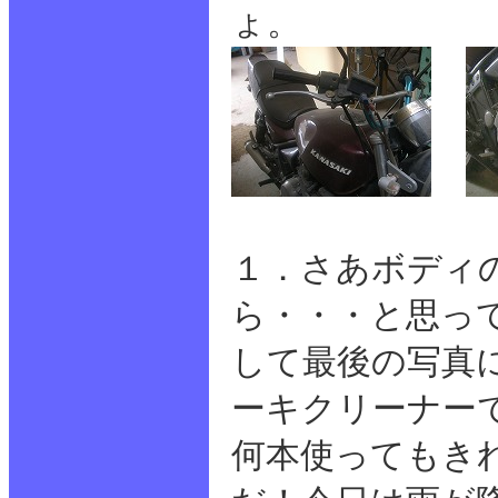
ょ。
１．さあボディ
ら・・・と思っ
して最後の写真
ーキクリーナー
何本使ってもき