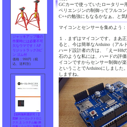
GCカーで使っていたロータリー
ペリエンジンの制御ってフルコン
C++の勉強にもなるかなぁ。と
マイコンとセンサーを集めよう：
ジャッキアップ後の
１．まずはマイコンです。まあ正
作業時には必要不可
ると、今は簡単なArduino（
欠なウマです！AP
ハード設計者の方は、「えーH8
リジットラック2tピ
ン ゴム付
石のような私には、ハードの評価も
価格：990円（税
イコンですからセンサー制御が楽
込、送料別）
ということでArduinoにしま
しますね。
【送料無料選択可！】
図解 カーエレクトロニ
クス 上 システム編 (単
行本・ムック) / 加藤光