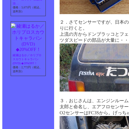
治 ...
価格：3,675円（税込、
送料別）
２．さてセンサーですが、日本の
りに行くと。
上流の方からドンブラッコとフェ
ツダスピードの部品が大量に・・
綾瀬はるか／ホリプロ
スカウトキャラバン
(DVD) ◆20%OFF！
価格：2,772円（税込、
送料別）
３．おじさんは、エンジンルームを
太郎と命名し、エアフロセンサー
O2センサーはFC3Sから。げっ