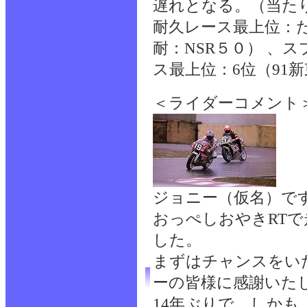
遅れとなる。（当た
耐久レース最上位：た
耐：NSR５０） 、
ス最上位：6位（91新
＜ライダーコメント
ジョニー（仮名）で
おっぺしおやきRT
した。
まずはチャンスをい
ーの皆様に感謝いた
14年ぶりで、しかも「