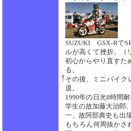
SUZUKI GSX-
ルが高くて挫折。（
初心からやり直すた
る。
その後、ミニバイクレ
退。
1990年の日光8時
学生の故加藤大治郎
一、故阿部典史も出
もちろん何周抜かさ