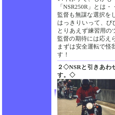
「NSR250R」とは・
監督も無謀な選択を
はっきりいって、び
とりあえず練習用の
監督の期待には応え
まずは安全運転で怪
す！
２◇NSRと引きあ
す。◇