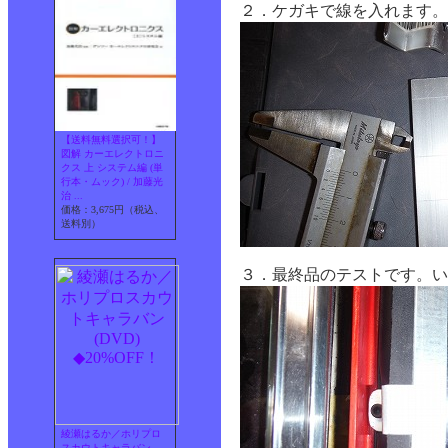
２．ケガキで線を入れます。
【送料無料選択可！】
図解 カーエレクトロニ
クス 上 システム編 (単
行本・ムック) / 加藤光
治 ...
価格：3,675円（税込、
送料別）
３．最終品のテストです。い
綾瀬はるか／ホリプロ
スカウトキャラバン