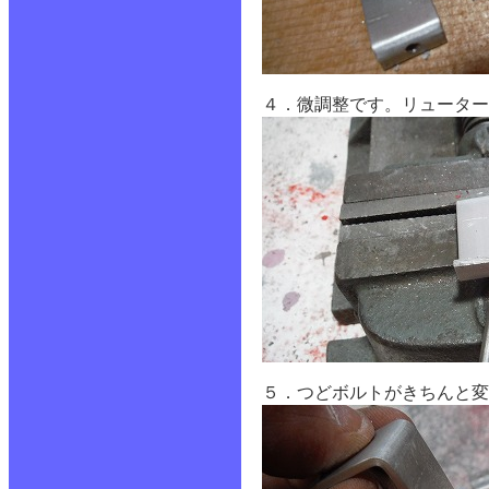
４．微調整です。リューター
５．つどボルトがきちんと変