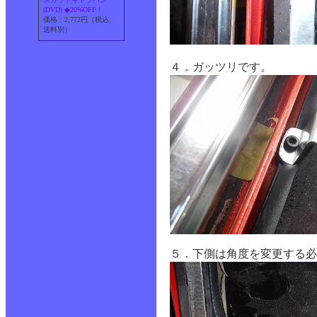
(DVD) ◆20%OFF！
価格：2,772円（税込、
送料別）
４．ガッツリです。
５．下側は角度を変更する必