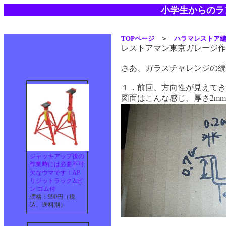
小学生からのラ
TOPページ
＞
ハラマレストア
レストアマン東京ガレージ作
さあ、ガラスチャレンジの続
１．前回、方向性が見えてき
図面はこんな感じ、厚さ2m
ジャッキアップ後の
作業時には必要不可
欠なウマです！AP
リジットラック2tピ
ン ゴム付
価格：990円（税
込、送料別）