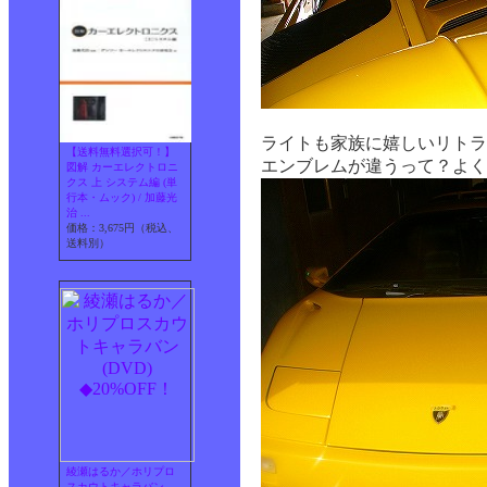
ライトも家族に嬉しいリトラ
【送料無料選択可！】
エンブレムが違うって？よく
図解 カーエレクトロニ
クス 上 システム編 (単
行本・ムック) / 加藤光
治 ...
価格：3,675円（税込、
送料別）
綾瀬はるか／ホリプロ
スカウトキャラバン