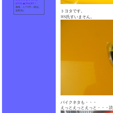
(DVD) ◆20%OFF！
価格：2,772円（税込、
トヨタです。
送料別）
※S氏すいまそん。
バイクネタも・・・
えっとえっとえっと・・