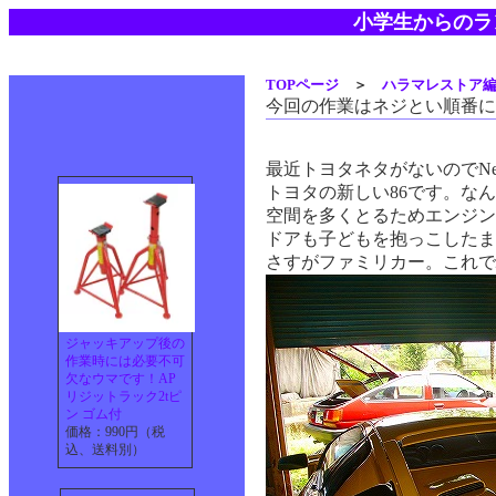
小学生からのラ
TOPページ
＞
ハラマレストア
今回の作業はネジとい順番に
最近トヨタネタがないのでNe
トヨタの新しい86です。な
空間を多くとるためエンジン
ドアも子どもを抱っこしたま
さすがファミリカー。これで
ジャッキアップ後の
作業時には必要不可
欠なウマです！AP
リジットラック2tピ
ン ゴム付
価格：990円（税
込、送料別）