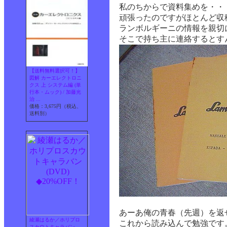
私のちからで資料集めを・・
頑張ったのですがほとんど収
ランボルギーニの情報を親切
そこで持ち主に連絡するとす
【送料無料選択可！】
図解 カーエレクトロニ
クス 上 システム編 (単
行本・ムック) / 加藤光
治 ...
価格：3,675円（税込、
送料別）
あーあ俺の青春（先週）を返
綾瀬はるか／ホリプロ
これから読み込んで勉強です
スカウトキャラバン