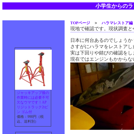
小学生からのラ
TOPページ
＞
ハラマレストア編
現地で確認です。現状調査と
日本に何台あるのでしょうか
さすがにハラマをレストアし
実は下回りや錆びの確認をし
現在ではエンジンもかからな
ジャッキアップ後の
作業時には必要不可
欠なウマです！AP
リジットラック2tピ
ン ゴム付
価格：990円（税
込、送料別）