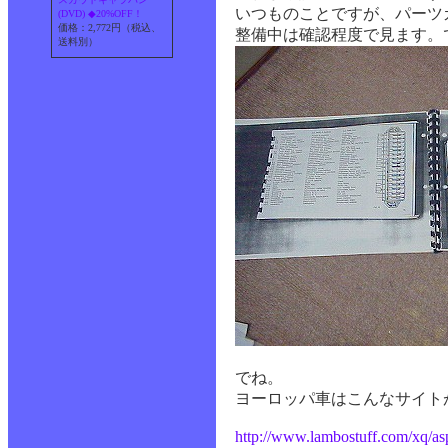
いつものことですが、パーツ
(DVD) ◆20%OFF！
価格：2,772円（税込、
整備中は確認程度で見ます。
送料別）
でね。
ヨーロッパ車はこんなサイト
http://www.lambostuff.com/xq/a